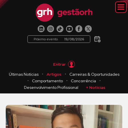
Próximo evento
19/08/2026
Entrar
・
・
Últimas Notícias
Artigos
Carreiras & Oportunidades
・
・
・
Comportamento
Concorrência
Desenvolvimento Profissional
+ Notícias