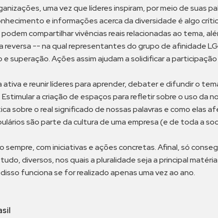
rganizações, uma vez que líderes inspiram, por meio de suas p
nhecimento e informações acerca da diversidade é algo crítico
podem compartilhar vivências reais relacionadas ao tema, alé
a reversa -- na qual representantes do grupo de afinidade L
o e superação. Ações assim ajudam a solidificar a participação 
iva e reunir líderes para aprender, debater e difundir o te
stimular a criação de espaços para refletir sobre o uso da n
tica sobre o real significado de nossas palavras e como elas 
lários são parte da cultura de uma empresa (e de toda a so
sempre, com iniciativas e ações concretas. Afinal, só conseg
tudo, diversos, nos quais a pluralidade seja a principal maté
 disso funciona se for realizado apenas uma vez ao ano.
sil