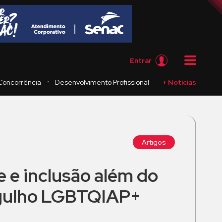
Entrar
・
Concorrência
Desenvolvimento Profissional
+ Notícias
Artigos
 e inclusão além do
gulho LGBTQIAP+