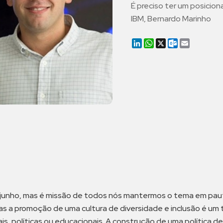
É preciso ter um posicion
IBM, Bernardo Marinho
LinkedIn
WhatsApp
X
Outlook.co
Email
unho, mas é missão de todos nós mantermos o tema em pauta
 a promoção de uma cultura de diversidade e inclusão é um t
s, políticas ou educacionais. A construção de uma política de 