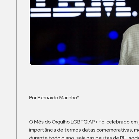
Por Bernardo Marinho*
O Mês do Orgulho LGBTQIAP+ foi celebrado em j
importância de termos datas comemorativas, mas
durante todo o ano, seja nas pautas de RH, sociai