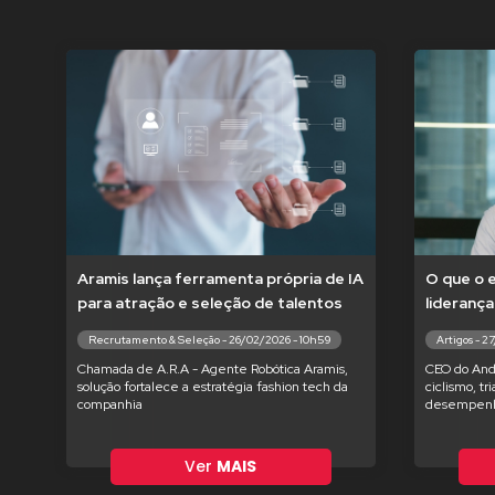
Aramis lança ferramenta própria de IA
O que o 
para atração e seleção de talentos
liderança
Recrutamento & Seleção - 26/02/2026 - 10h59
Artigos - 2
Chamada de A.R.A - Agente Robótica Aramis,
CEO do And
solução fortalece a estratégia fashion tech da
ciclismo, tr
companhia
desempenh
Ver
MAIS