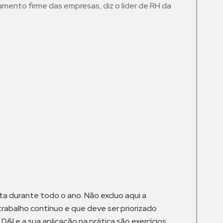
amento firme das empresas, diz o líder de RH da
m
 durante todo o ano. Não excluo aqui a
rabalho contínuo e que deve ser priorizado
D&I e a sua aplicação na prática são exercícios