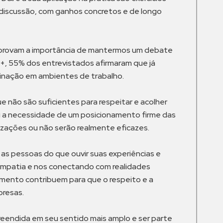
discussão, com ganhos concretos e de longo
mprovam a importância de mantermos um debate
, 55% dos entrevistados afirmaram que já
minação em ambientes de trabalho.
não são suficientes para respeitar e acolher
clui a necessidade de um posicionamento firme das
izações ou não serão realmente eficazes.
 as pessoas do que ouvir suas experiências e
empatia e nos conectando com realidades
amento contribuem para que o respeito e a
presas.
reendida em seu sentido mais amplo e ser parte