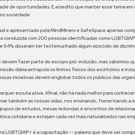
ade de oportunidades. E acredito que manter esse tema em 
omo sociedade.
rasil e apresentado pela MindMiners e SafeSpace apenas co
sa conduzida com 200 pessoas identificadas como LGBTQIAP+
io e 64% disseram ter testemunhado algum episódio de discri
devem fazer parte do escopo pró-inclusão, mas sabemos que 
issão diária extrapola os limites físicos dos escritórios e in
sas iniciativas devem englobar todos os públicos das organ
equer escuta ativa. Afinal, não há nada melhor para conhecer
rmar também as nossas vidas, nos ensinando, fomentando a 
s, grupos de estudos, mesas redondas e encontros de relacion
tica cotidiana e estejam cada vez mais naturalizados nas em
para LGBTQIAP+ é a capacitação -- palavra que deve ser comp