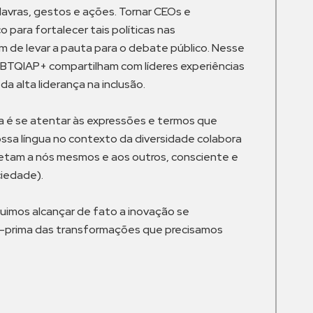
alavras, gestos e ações. Tornar CEOs e
 para fortalecer tais políticas nas
m de levar a pauta para o debate público. Nesse
GBTQIAP+ compartilham com líderes experiências
da alta liderança na inclusão.
ma é se atentar às expressões e termos que
ossa língua no contexto da diversidade colabora
afetam a nós mesmos e aos outros, consciente e
ciedade).
uimos alcançar de fato a inovação se
ria-prima das transformações que precisamos