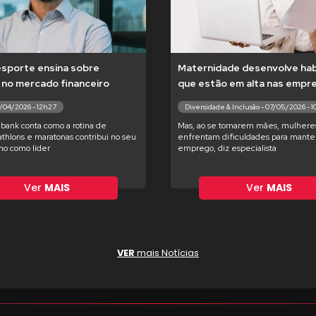
esporte ensina sobre
Maternidade desenvolve hab
 no mercado financeiro
que estão em alta nas empr
7/04/2026 - 12h27
Diversidade & Inclusão - 07/05/2026 - 
bank conta como a rotina de
Mas, ao se tornarem mães, mulhere
iathlons e maratonas contribui no seu
enfrentam dificuldades para manter
o como líder
emprego, diz especialista
Ver
MAIS
Ver
MAIS
VER
mais Notícias