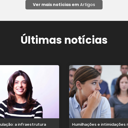
Ver mais notícias em
Artigos
Últimas notícias
lação: a infraestrutura
Humilhações e intimidações 