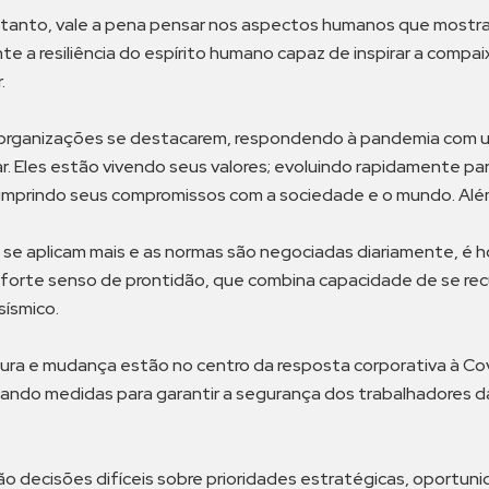
ntanto, vale a pena pensar nos aspectos humanos que mostra
ente a resiliência do espírito humano capaz de inspirar a com
.
organizações se destacarem, respondendo à pandemia com um
ar. Eles estão vivendo seus valores; evoluindo rapidamente 
cumprindo seus compromissos com a sociedade e o mundo. Alé
 se aplicam mais e as normas são negociadas diariamente, é h
m forte senso de prontidão, que combina capacidade de se rec
sísmico.
ura e mudança estão no centro da resposta corporativa à Covi
ando medidas para garantir a segurança dos trabalhadores da 
decisões difíceis sobre prioridades estratégicas, oportunid