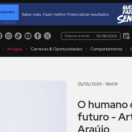
Próximo evento
19/08/2026
・
・
・
・
Artigos
Carreiras & Oportunidades
Comportamento
25/05/2020 - 16h09
O humano 
futuro - Ar
Araújo