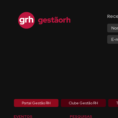
Rec
Portal Gestão RH
Clube Gestão RH
T
EVENTOS
PESQUISAS