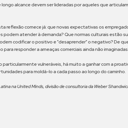
e longo alcance devem ser lideradas por aqueles que articul
ta reflexão comece já: que novas expectativas os empregad
s podem atender à demanda? Que normas culturais estão su
em codificar o positivo e "desaprender" o negativo? De qu
ão para responder a ameaças comerciais ainda não imaginada
particularmente vulneráveis, há muito a ganhar com a proat
rtunidades para moldá-lo a cada passo ao longo do caminho.
atina na United Minds, divisão de consultoria da Weber Shandwic