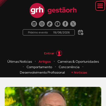
Próximo evento
19/08/2026
Entrar
・
・
Últimas Notícias
Artigos
Carreiras & Oportunidades
・
・
・
Comportamento
Concorrência
Desenvolvimento Profissional
+ Notícias