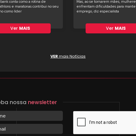
bank conta como a rotina de
Mas, ao se tornarem mães, mulhere
iathlons e maratonas contribui no seu
enfrentam dificuldades para manter
o como líder
emprego, diz especialista
Ver
MAIS
Ver
MAIS
VER
mais Notícias
eba nossa
newsletter