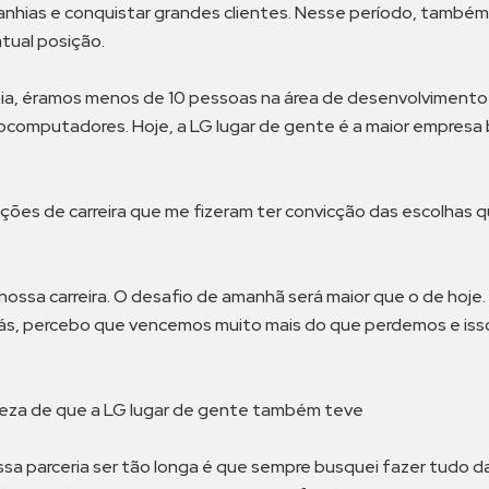
anhias e conquistar grandes clientes. Nesse período, também 
atual posição.
nhia, éramos menos de 10 pessoas na área de desenvolvimen
rocomputadores. Hoje, a LG lugar de gente é a maior empresa b
ões de carreira que me fizeram ter convicção das escolhas que
ossa carreira. O desafio de amanhã será maior que o de hoje.
trás, percebo que vencemos muito mais do que perdemos e isso
teza de que a LG lugar de gente também teve
a parceria ser tão longa é que sempre busquei fazer tudo da