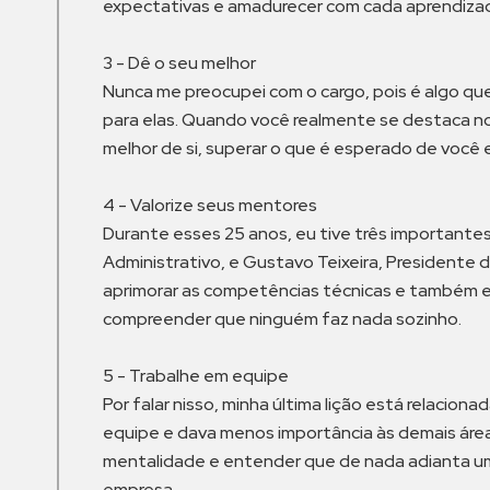
expectativas e amadurecer com cada aprendizad
3 - Dê o seu melhor
Nunca me preocupei com o cargo, pois é algo qu
para elas. Quando você realmente se destaca no
melhor de si, superar o que é esperado de você 
4 - Valorize seus mentores
Durante esses 25 anos, eu tive três importante
Administrativo, e Gustavo Teixeira, Presidente d
aprimorar as competências técnicas e também esp
compreender que ninguém faz nada sozinho.
5 - Trabalhe em equipe
Por falar nisso, minha última lição está relac
equipe e dava menos importância às demais áre
mentalidade e entender que de nada adianta um 
empresa.