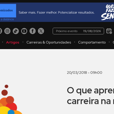
Próximo evento
19/08/2026
・
・
・
・
Artigos
Carreiras & Oportunidades
Comportamento
20/03/2018 - 09h00
O que apre
carreira n