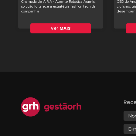
Chamada de A.R.A - Agente Robótica Aramis,
CEO do And
solução fortalece a estratégia fashion tech da
ciclismo, tr
companhia
desempenh
Ver
MAIS
Rec