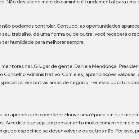
o. Não desistir no meio do caminho é fundamental para uma 
e não podemos controlar. Contudo, as oportunidades aparece
 seu trabalho, de uma forma ou de outra, você receberá o rec
e ter humildade para melhorar sempre.
s mentores na LG lugar de gente: Daniela Mendonça, Presiden
o Conselho Administrativo. Com eles, aprendi lições valiosas,
ecializar em outras áreas de negócio. Ter essa oportunidade 
ionada ao aprendizado como líder. Houve uma época em que me 
as. Acredito que seja um pensamento muito comum no meio co
grupo específico se desenvolver e os outros não. Por isso, 