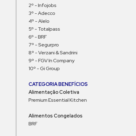
2º - Infojobs
3º - Adecco
4º - Alelo
5º - Totalpass
6º - BRF
7º - Segurpro
8º - Verzani & Sandrini
9º - FGV In Company
10º - Gi Group
CATEGORIA BENEFÍCIOS
Alimentação Coletiva
Premium Essential Kitchen
Alimentos Congelados
BRF