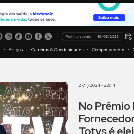
Próximo evento
19/08/2026
・
・
・
・
s
Artigos
Carreiras & Oportunidades
Comportamento
27/11/2024 - 22h14
No Prêmio 
Fornecedor
Totvs é el