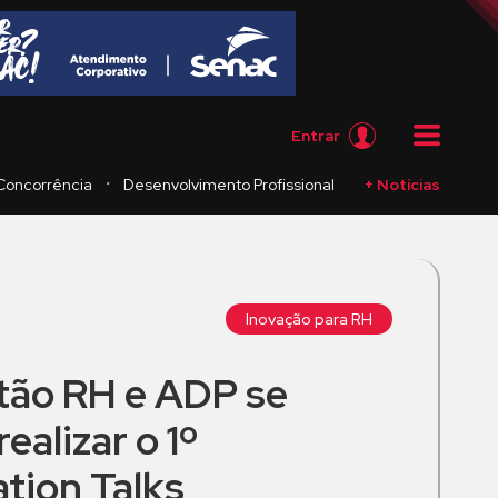
Entrar
・
Concorrência
Desenvolvimento Profissional
+ Notícias
Inovação para RH
ão RH e ADP se
ealizar o 1º
tion Talks