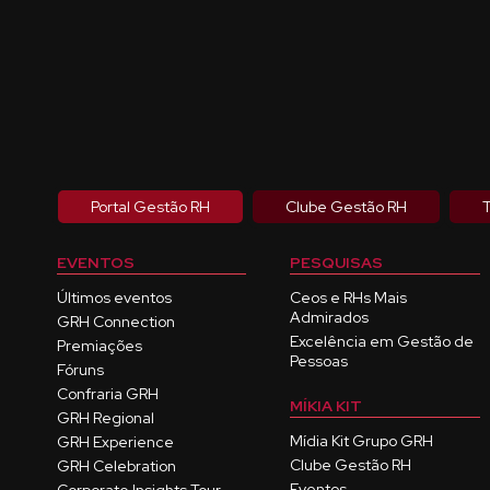
Portal Gestão RH
Clube Gestão RH
T
EVENTOS
PESQUISAS
Últimos eventos
Ceos e RHs Mais
Admirados
GRH Connection
Excelência em Gestão de
Premiações
Pessoas
Fóruns
Confraria GRH
MÍKIA KIT
GRH Regional
Mídia Kit Grupo GRH
GRH Experience
Clube Gestão RH
GRH Celebration
Eventos