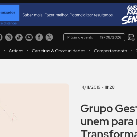
Próximo evento
19/08/2026
・
・
・
・
s
Artigos
Carreiras & Oportunidades
Comportamento
14/11/2019 - 11h28
Grupo Gest
unem para r
Transforma