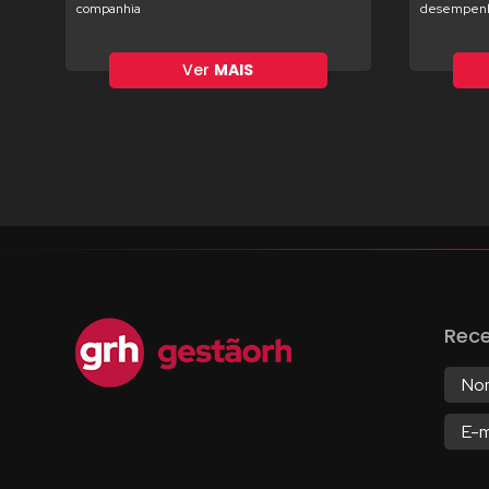
companhia
desempenh
Ver
MAIS
Rec