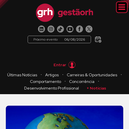
Próximo evento
06/08/2026
Entrar
・
・
・
Últimas Notícias
Artigos
Carreiras & Oportunidades
・
・
Comportamento
Concorrência
Desenvolvimento Profissional
+ Notícias