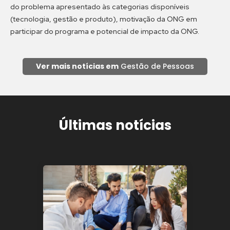
do problema apresentado às categorias disponíveis
(tecnologia, gestão e produto), motivação da ONG em
participar do programa e potencial de impacto da ONG.
Ver mais notícias em
Gestão de Pessoas
Últimas notícias