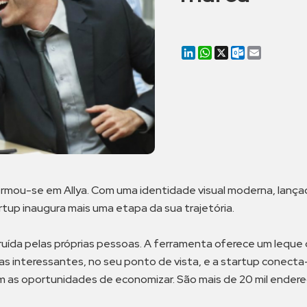
LinkedIn
WhatsApp
X
Outlook.co
Email
formou-se em Allya. Com uma identidade visual moderna, lança
rtup inaugura mais uma etapa da sua trajetória.
truída pelas próprias pessoas. A ferramenta oferece um leque
ias interessantes, no seu ponto de vista, e a startup conecta-
m as oportunidades de economizar. São mais de 20 mil endere