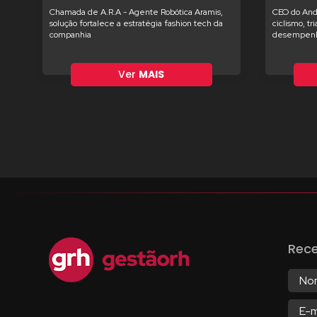
Chamada de A.R.A - Agente Robótica Aramis,
CEO do And
solução fortalece a estratégia fashion tech da
ciclismo, tr
companhia
desempenh
Ver
MAIS
Rec