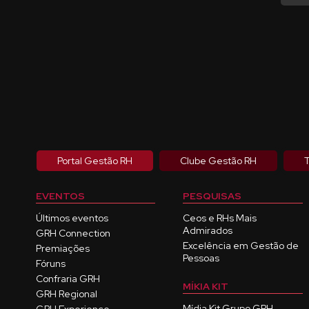
Portal Gestão RH
Clube Gestão RH
T
EVENTOS
PESQUISAS
Últimos eventos
Ceos e RHs Mais
Admirados
GRH Connection
Excelência em Gestão de
Premiações
Pessoas
Fóruns
Confraria GRH
MÍKIA KIT
GRH Regional
Mídia Kit Grupo GRH