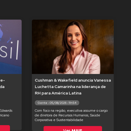
ce-
Cushman & Wakefield anuncia Vanessa
 da
Luchetta Camarinha na liderança de
RH para América Latina
Gente - 05/08/2026 - 11h54
 Edwards
Com foco na região, executiva assume o cargo
ricano
de diretora de Recursos Humanos, Saúde
Corporativa e Sustentabilidade
Ver
MAIS