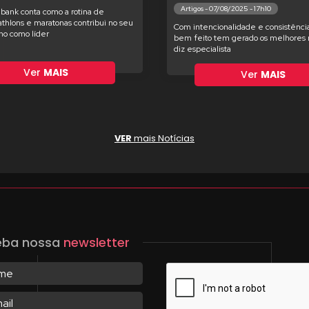
Artigos - 07/08/2025 - 17h10
bank conta como a rotina de
iathlons e maratonas contribui no seu
Com intencionalidade e consistência
o como líder
bem feito tem gerado os melhores r
diz especialista
Ver
MAIS
Ver
MAIS
VER
mais Notícias
eba nossa
newsletter