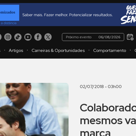
Próximo evento
06/08/2026
・
・
・
・
s
Artigos
Carreiras & Oportunidades
Comportamento
02/07/2018 - 03h00
Colaborador
mesmos va
marca