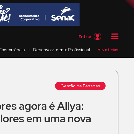
Entrar
・
Concorrência
Desenvolvimento Profissional
+ Notícias
Gestão de Pessoas
es agora é Allya:
lores em uma nova