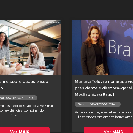
m é sobre dados e isso
Mariana Tolovi é nomeada vi
do
presidente e diretora-geral
Medtronic no Brasil
ial - 05/08/2026 - 15h00
Gente - 05/08/2026 - 12h44
il, as decisões são cada vez mais
por evidências, combinando
Anteriormente, executiva liderou a
de e análise
Lifesciences em âmbito latino-ame
Ver
MAIS
Ver
MAIS