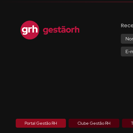
Rec
Portal Gestão RH
Clube Gestão RH
T