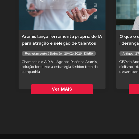
Aramis lança ferramenta própria de IA
O que o 
para atração e seleção de talentos
liderança
Recrutamento & Seleção - 26/02/2026 - 10h59
Artigos - 2
Chamada de A.R.A - Agente Robótica Aramis,
CEO do And
solução fortalece a estratégia fashion tech da
ciclismo, tr
companhia
desempenh
Ver
MAIS