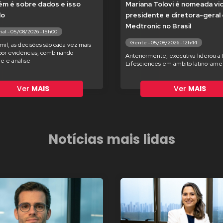
m é sobre dados e isso
Mariana Tolovi é nomeada vi
do
presidente e diretora-geral
Medtronic no Brasil
ial - 05/08/2026 - 15h00
Gente - 05/08/2026 - 12h44
il, as decisões são cada vez mais
por evidências, combinando
Anteriormente, executiva liderou a
de e análise
Lifesciences em âmbito latino-ame
Ver
MAIS
Ver
MAIS
Notícias mais lidas