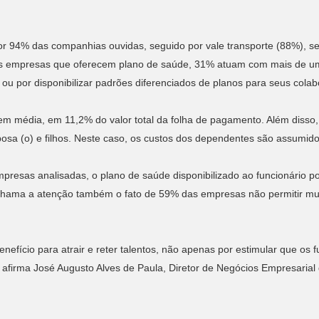
 por 94% das companhias ouvidas, seguido por vale transporte (88%), s
 as empresas que oferecem plano de saúde, 31% atuam com mais de um
 ou por disponibilizar padrões diferenciados de planos para seus cola
m média, em 11,2% do valor total da folha de pagamento. Além disso,
osa (o) e filhos. Neste caso, os custos dos dependentes são assumi
resas analisadas, o plano de saúde disponibilizado ao funcionário po
Chama a atenção também o fato de 59% das empresas não permitir mu
efício para atrair e reter talentos, não apenas por estimular que o
afirma José Augusto Alves de Paula, Diretor de Negócios Empresarial 