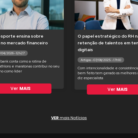
esporte ensina sobre
O papel estratégico do RH n
 no mercado financeiro
retenção de talentos em t
digitais
7/04/2026 - 12h27
Artigos - 07/08/2025 - 17h10
bank conta como a rotina de
iathlons e maratonas contribui no seu
Com intencionalidade e consistência
o como líder
bem feito tem gerado os melhores r
diz especialista
Ver
MAIS
Ver
MAIS
VER
mais Notícias