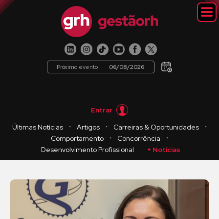
Próximo evento
06/08/2026
Entrar
・
・
・
Últimas Notícias
Artigos
Carreiras & Oportunidades
・
・
Comportamento
Concorrência
Desenvolvimento Profissional
+ Notícias