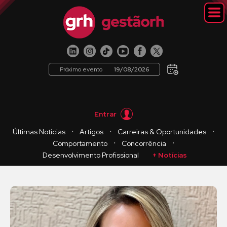
Próximo evento
19/08/2026
Entrar
・
・
・
Últimas Notícias
Artigos
Carreiras & Oportunidades
・
・
Comportamento
Concorrência
Desenvolvimento Profissional
+ Notícias