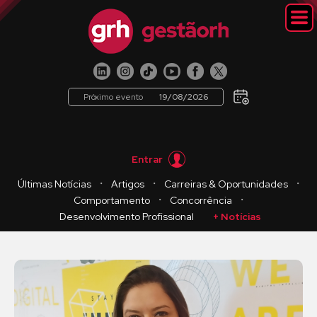
Próximo evento
19/08/2026
Entrar
・
・
・
Últimas Notícias
Artigos
Carreiras & Oportunidades
・
・
Comportamento
Concorrência
Desenvolvimento Profissional
+ Notícias