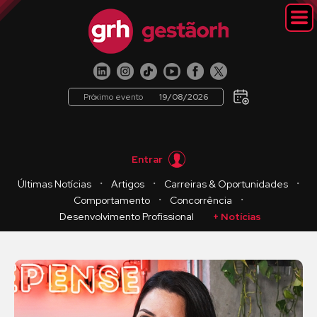
Próximo evento
19/08/2026
Entrar
・
・
・
Últimas Notícias
Artigos
Carreiras & Oportunidades
・
・
Comportamento
Concorrência
Desenvolvimento Profissional
+ Notícias