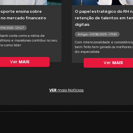
esporte ensina sobre
O papel estratégico do RH n
 no mercado financeiro
retenção de talentos em t
digitais
7/04/2026 - 12h27
Artigos - 07/08/2025 - 17h10
bank conta como a rotina de
iathlons e maratonas contribui no seu
Com intencionalidade e consistência
o como líder
bem feito tem gerado os melhores r
diz especialista
Ver
MAIS
Ver
MAIS
VER
mais Notícias