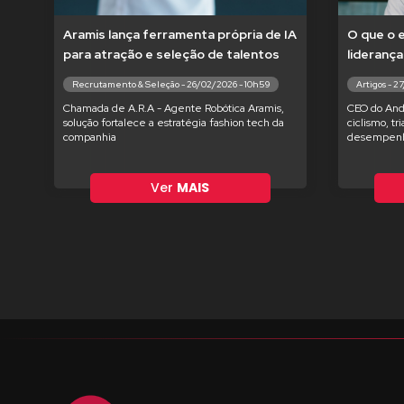
Aramis lança ferramenta própria de IA
O que o 
para atração e seleção de talentos
liderança
Recrutamento & Seleção - 26/02/2026 - 10h59
Artigos - 2
Chamada de A.R.A - Agente Robótica Aramis,
CEO do And
solução fortalece a estratégia fashion tech da
ciclismo, tr
companhia
desempenh
Ver
MAIS