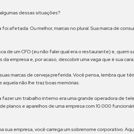
 algumas dessas situações?
a foi afetada. Ou melhor, marcas no plural. Sua marca de co
 de um CFO (eu não falei qual era o restaurante) e, quem sab
s da empresa e, por acaso, descobrir uma vaga que é sua cara
suas marcas de cerveja preferida. Você pensa, lembra que têm
e aquela não lhe traz boas memórias.
a fazer um trabalho interno era uma grande operadora de te
de planos e aparelhos de uma empresa com 10.000 funcionário
 na sua empresa, você carrega um sobrenome corporativo. Aq