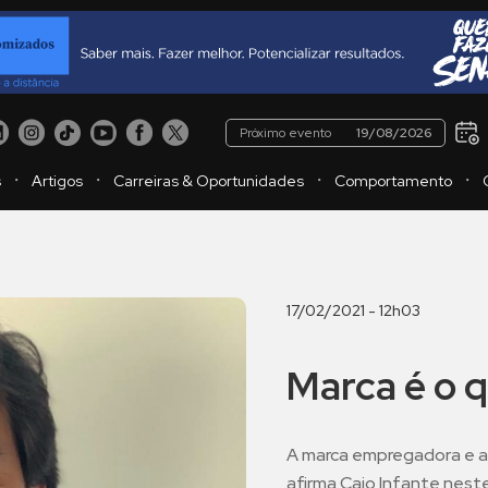
Próximo evento
19/08/2026
・
・
・
・
s
Artigos
Carreiras & Oportunidades
Comportamento
17/02/2021 - 12h03
Marca é o 
A marca empregadora e a 
afirma Caio Infante neste