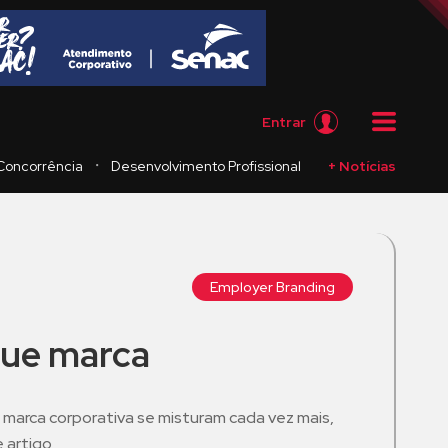
Entrar
・
Concorrência
Desenvolvimento Profissional
+ Notícias
Employer Branding
que marca
marca corporativa se misturam cada vez mais,
 artigo