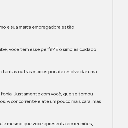
nsumo e sua marca empregadora estão
e, você tem esse perfil.? E o simples cuidado
.
 tantas outras marcas por aí e resolve dar uma
lefonia. Justamente com você, que se tornou
s. A concorrente é até um pouco mais cara, mas
uele mesmo que você apresenta em reuniões,