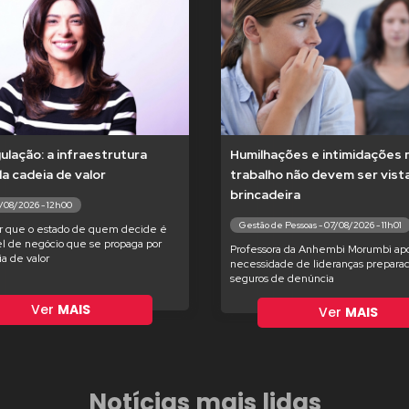
lação: a infraestrutura
Humilhações e intimidações 
 da cadeia de valor
trabalho não devem ser vis
brincadeira
7/08/2026 - 12h00
Gestão de Pessoas - 07/08/2026 - 11h01
r que o estado de quem decide é
l de negócio que se propaga por
Professora da Anhembi Morumbi apo
ia de valor
necessidade de lideranças preparad
seguros de denúncia
Ver
MAIS
Ver
MAIS
Notícias mais lidas