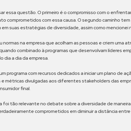
sar essa questão. O primeiro é o compromisso com o enfrent
ato comprometidos com essa causa. O segundo caminho tem a v
 em suas estratégias de diversidade, assim como mencionei no
e/ou normas na empresa que acolham as pessoas e criem uma a
vo quando combinado à programas que desenvolvam líderes em
 dia a dia da empresa.
um programa com recursos dedicados a iniciar um plano de aç
tas e métricas divulgadas aos diferentes stakeholders das em
nsumidor final.
ca foi tão relevante no debate sobre a diversidade de maneira
erdadeiramente comprometidos em diminuir a distância entre 