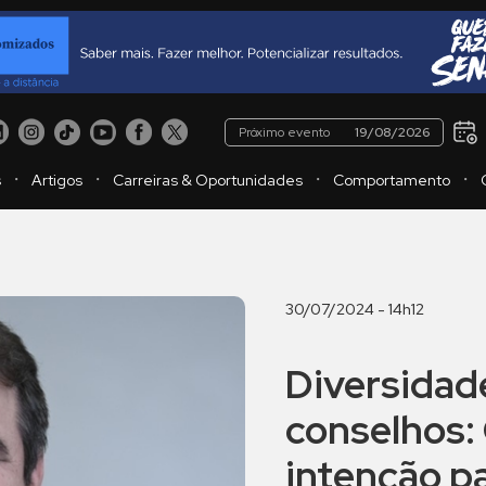
Próximo evento
19/08/2026
・
・
・
・
s
Artigos
Carreiras & Oportunidades
Comportamento
30/07/2024 - 14h12
Diversidad
conselhos:
intenção pa