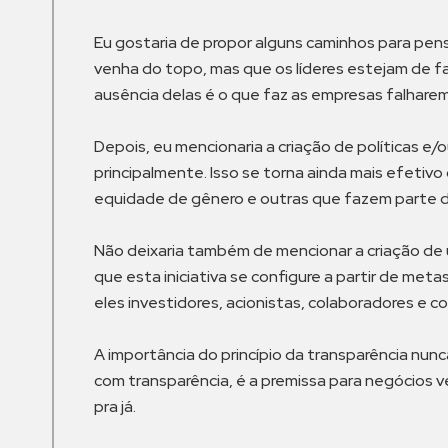
Eu gostaria de propor alguns caminhos para pen
venha do topo, mas que os líderes estejam de f
ausência delas é o que faz as empresas falharem
Depois, eu mencionaria a criação de políticas 
principalmente. Isso se torna ainda mais efeti
equidade de gênero e outras que fazem parte do
Não deixaria também de mencionar a criação de 
que esta iniciativa se configure a partir de me
eles investidores, acionistas, colaboradores e co
A importância do princípio da transparência nun
com transparência, é a premissa para negócios v
pra já.