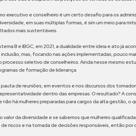
 executivo e conselheiro é um certo desafio para os administr
iversidade, em suas múltiplas formas, é sim um meio para miti
ltados mais sustentáveis.
tema B e IBGC, em 2021, a dualidade entre ideia e ato já aco
de e inclusão, mas, focando nas ações implementadas, pouco
 no processo seletivo de conselheiros. Ainda nesse mesmo est
rogramas de formação de liderança.
pauta de reuniões, em eventos e nos discursos dos tomadore
 representatividade dentro das empresas. O resultado? A co
e não há mulheres preparadas para cargos da alta gestão, o qu
o valor da diversidade e se sabemos que mulheres qualificad
o de riscos e na tomada de decisões responsáveis, então po