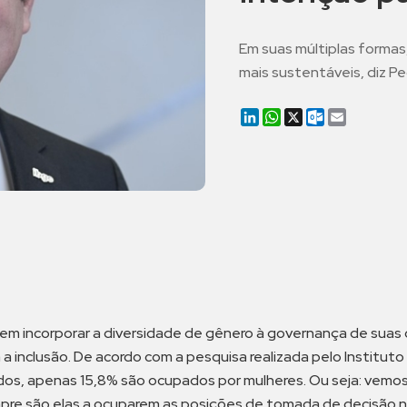
Em suas múltiplas formas
mais sustentáveis, diz P
LinkedIn
WhatsApp
X
Outlook.co
Email
 incorporar a diversidade de gênero à governança de suas o
 a inclusão. De acordo com a pesquisa realizada pelo Institut
ados, apenas 15,8% são ocupados por mulheres. Ou seja: vem
pre são elas a ocuparem as posições de tomada de decisão 