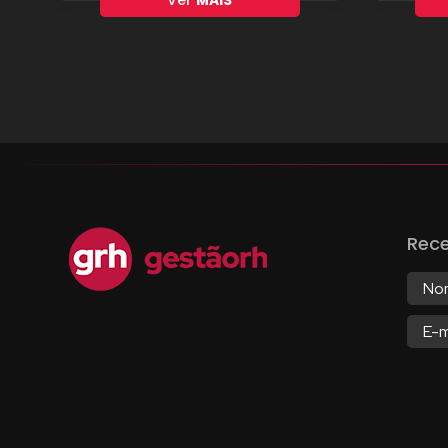
Ver
MAIS
Rec