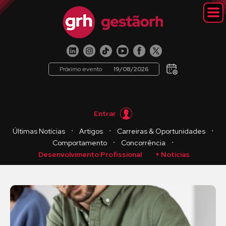
Próximo evento
19/08/2026
Entrar
・
・
・
Últimas Notícias
Artigos
Carreiras & Oportunidades
・
・
Comportamento
Concorrência
Desenvolvimento Profissional
+ Notícias