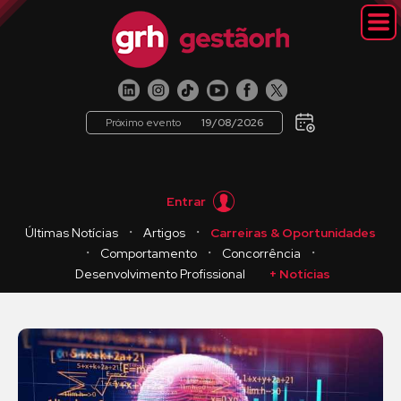
Próximo evento
19/08/2026
Entrar
・
・
Últimas Notícias
Artigos
Carreiras & Oportunidades
・
・
・
Comportamento
Concorrência
Desenvolvimento Profissional
+ Notícias