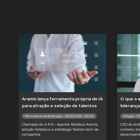
Aramis lança ferramenta própria de IA
O que o 
para atração e seleção de talentos
liderança
Recrutamento & Seleção - 26/02/2026 - 10h59
Artigos - 2
Chamada de A.R.A - Agente Robótica Aramis,
CEO do And
solução fortalece a estratégia fashion tech da
ciclismo, tr
companhia
desempenh