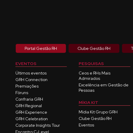
Portal Gestão RH
Clube Gestão RH
T
EVENTOS
PESQUISAS
Últimos eventos
Ceos e RHs Mais
Admirados
GRH Connection
Excelência em Gestão de
Premiações
Pessoas
Fóruns
Confraria GRH
MÍKIA KIT
GRH Regional
Mídia Kit Grupo GRH
GRH Experience
Clube Gestão RH
GRH Celebration
Eventos
Corporate Insights Tour
Encontro C-Level