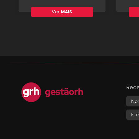
Ver
MAIS
Rec