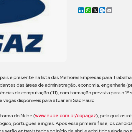
LinkedIn
WhatsApp
X
Outlook.co
Email
país e presente na lista das Melhores Empresas para Trabalhar
antes das áreas de administração, economia, engenharia (prod
ciências da computação (TI), com formação prevista para o 1
e vagas disponíveis para atuar em São Paulo.
aforma do Nube (
www.nube.com.br/copagaz
), pela qual os 
lógico, português e inglês. Após essa primeira fase, os candi
 serão entrevistados no início de abril e admitidos ainda n