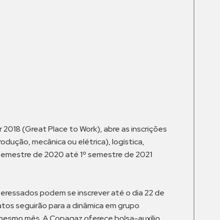
m
 2018 (Great Place to Work), abre as inscrições
ução, mecânica ou elétrica), logística,
º semestre de 2020 até 1º semestre de 2021
interessados podem se inscrever até o dia 22 de
datos seguirão para a dinâmica em grupo
o mesmo mês. A Copagaz oferece bolsa-auxílio,