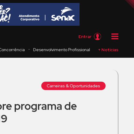
Entrar
・
Concorrência
Desenvolvimento Profissional
+ Notícias
Carreiras & Oportunidades
re programa de
19