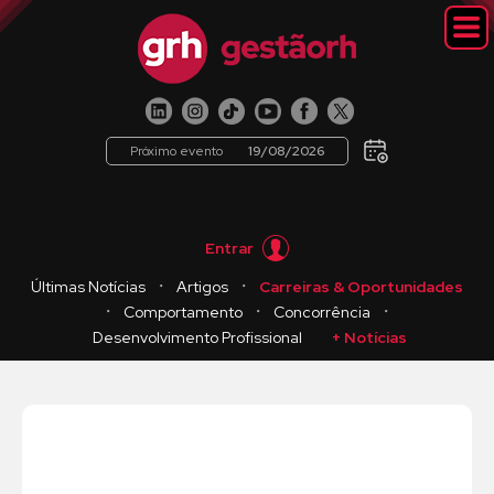
Próximo evento
19/08/2026
Entrar
・
・
Últimas Notícias
Artigos
Carreiras & Oportunidades
・
・
・
Comportamento
Concorrência
Desenvolvimento Profissional
+ Notícias