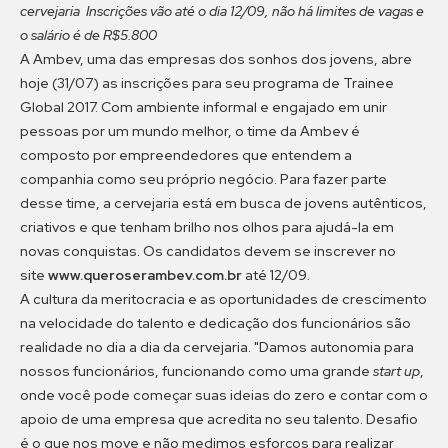
cervejaria
Inscrições vão até o dia 12/09, não há limites de vagas e
o salário é de R$5.800
A Ambev, uma das empresas dos sonhos dos jovens, abre
hoje (31/07) as inscrições para seu programa de Trainee
Global 2017. Com ambiente informal e engajado em unir
pessoas por um mundo melhor, o time da Ambev é
composto por empreendedores que entendem a
companhia como seu próprio negócio. Para fazer parte
desse time, a cervejaria está em busca de jovens autênticos,
criativos e que tenham brilho nos olhos para ajudá-la em
novas conquistas. Os candidatos devem se inscrever no
site
www.queroserambev.com.br
até 12/09.
A cultura da meritocracia e as oportunidades de crescimento
na velocidade do talento e dedicação dos funcionários são
realidade no dia a dia da cervejaria. "Damos autonomia para
nossos funcionários, funcionando como uma grande
start up
,
onde você pode começar suas ideias do zero e contar com o
apoio de uma empresa que acredita no seu talento. Desafio
é o que nos move e não medimos esforços para realizar