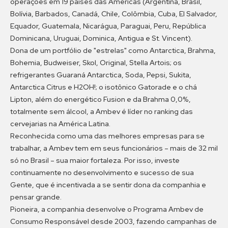
operações em 19 países das Américas (Argentina, Brasil,
Bolívia, Barbados, Canadá, Chile, Colômbia, Cuba, El Salvador,
Equador, Guatemala, Nicarágua, Paraguai, Peru, República
Dominicana, Uruguai, Dominica, Antigua e St. Vincent).
Dona de um portfólio de "estrelas" como Antarctica, Brahma,
Bohemia, Budweiser, Skol, Original, Stella Artois; os
refrigerantes Guaraná Antarctica, Soda, Pepsi, Sukita,
Antarctica Citrus e H2OH!; o isotônico Gatorade e o chá
Lipton, além do energético Fusion e da Brahma 0,0%,
totalmente sem álcool, a Ambev é líder no ranking das
cervejarias na América Latina.
Reconhecida como uma das melhores empresas para se
trabalhar, a Ambev tem em seus funcionários – mais de 32 mil
só no Brasil – sua maior fortaleza. Por isso, investe
continuamente no desenvolvimento e sucesso de sua
Gente, que é incentivada a se sentir dona da companhia e
pensar grande.
Pioneira, a companhia desenvolve o Programa Ambev de
Consumo Responsável desde 2003, fazendo campanhas de