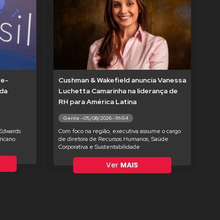
ce-
Cushman & Wakefield anuncia Vanessa
 da
Luchetta Camarinha na liderança de
RH para América Latina
Gente - 05/08/2026 - 11h54
 Edwards
Com foco na região, executiva assume o cargo
ricano
de diretora de Recursos Humanos, Saúde
Corporativa e Sustentabilidade
Ver
MAIS