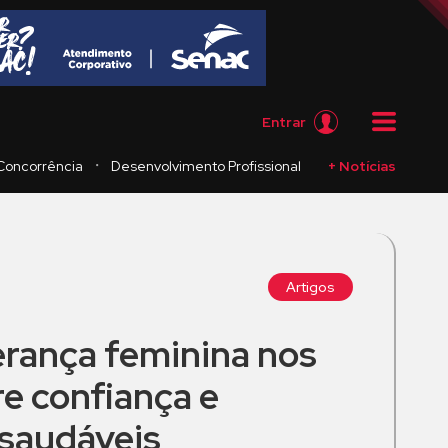
Entrar
・
Concorrência
Desenvolvimento Profissional
+ Notícias
Artigos
erança feminina nos
e confiança e
saudáveis