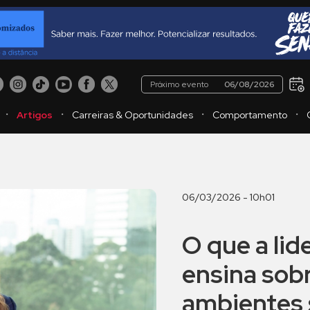
Próximo evento
06/08/2026
・
・
・
・
Artigos
Carreiras & Oportunidades
Comportamento
06/03/2026 - 10h01
O que a lid
ensina sobr
ambientes 