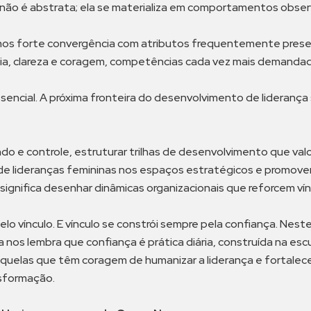
 não é abstrata; ela se materializa em comportamentos obser
s forte convergência com atributos frequentemente present
ência, clareza e coragem, competências cada vez mais demand
encial. A próxima fronteira do desenvolvimento de liderança 
ndo e controle, estruturar trilhas de desenvolvimento que v
 de lideranças femininas nos espaços estratégicos e promove
ignifica desenhar dinâmicas organizacionais que reforcem ví
elo vínculo. E vínculo se constrói sempre pela confiança. Nest
nos lembra que confiança é prática diária, construída na esc
elas que têm coragem de humanizar a liderança e fortalecer
nsformação.