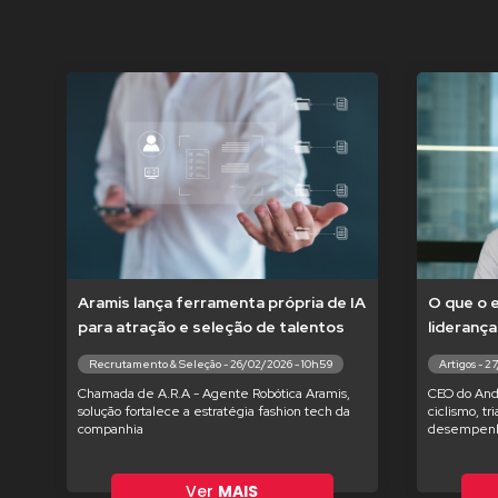
Aramis lança ferramenta própria de IA
O que o 
para atração e seleção de talentos
liderança
Recrutamento & Seleção - 26/02/2026 - 10h59
Artigos - 2
Chamada de A.R.A - Agente Robótica Aramis,
CEO do And
solução fortalece a estratégia fashion tech da
ciclismo, tr
companhia
desempenh
Ver
MAIS