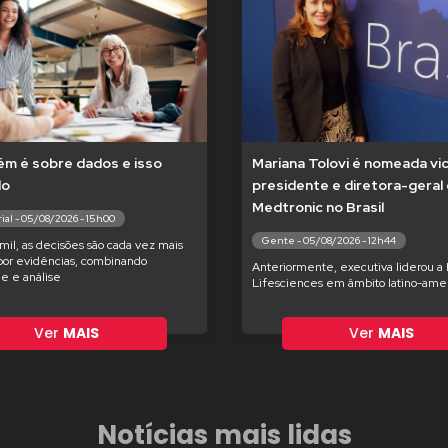
m é sobre dados e isso
Mariana Tolovi é nomeada vi
do
presidente e diretora-geral
Medtronic no Brasil
ial - 05/08/2026 - 15h00
Gente - 05/08/2026 - 12h44
il, as decisões são cada vez mais
por evidências, combinando
Anteriormente, executiva liderou a
de e análise
Lifesciences em âmbito latino-ame
Ver
MAIS
Ver
MAIS
Notícias mais lidas