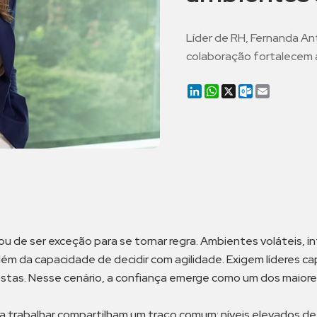
Líder de RH, Fernanda An
colaboração fortalecem a
LinkedIn
WhatsApp
X
Outlook.co
Email
 de ser exceção para se tornar regra. Ambientes voláteis, 
ém da capacidade de decidir com agilidade. Exigem líderes ca
tas. Nesse cenário, a confiança emerge como um dos maiores
trabalhar compartilham um traço comum: níveis elevados de c