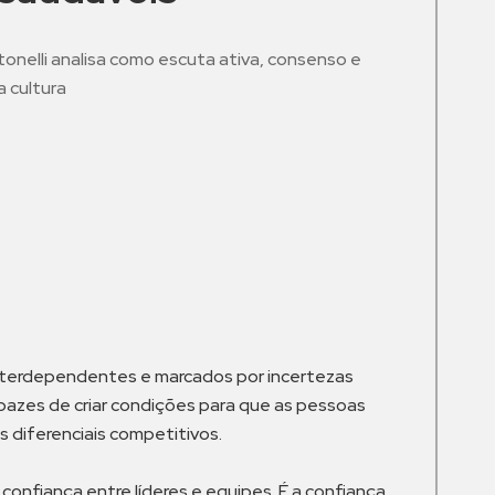
tonelli analisa como escuta ativa, consenso e
 cultura
m
interdependentes e marcados por incertezas
pazes de criar condições para que as pessoas
 diferenciais competitivos.
onfiança entre líderes e equipes. É a confiança