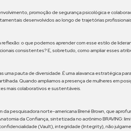
nvolvimento, promoção de segurança psicológica e colaboraçã
tamentais desenvolvidos ao longo de trajetórias profissionai
a reflexão: o que podemos aprender com esse estilo de lidera
acionais consistentes? E, sobretudo, como ampliar esses atri
as uma pauta de diversidade. É uma alavanca estratégica par
partilhada. Quando ampliamos a presença de mulheres em po
es mais colaborativos e sustentáveis.
m da pesquisadora norte-americana Brené Brown, que aprofun
Anatomia da Confiança, sintetizada no acrônimo BRAVING: limit
), confidencialidade (Vault), integridade (Integrity), não ju