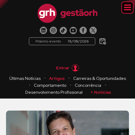
Próximo evento
19/08/2026
Entrar
・
・
Últimas Notícias
Artigos
Carreiras & Oportunidades
・
・
・
Comportamento
Concorrência
Desenvolvimento Profissional
+ Notícias