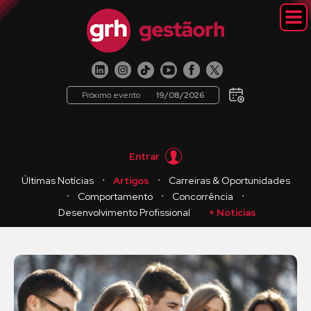
Próximo evento
19/08/2026
Entrar
・
・
Últimas Notícias
Artigos
Carreiras & Oportunidades
・
・
・
Comportamento
Concorrência
Desenvolvimento Profissional
+ Notícias