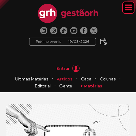
Próximo evento
19/08/2026
Entrar
・
・
・
・
Últimas Matérias
Artigos
Capa
Colunas
・
Editorial
Gente
+ Matérias