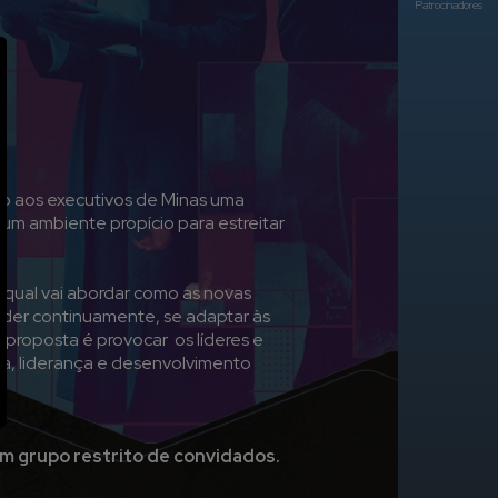
Patrocinadores
do aos executivos de Minas uma
um ambiente propício para estreitar
a qual vai abordar como as novas
nder continuamente, se adaptar às
 proposta é provocar os líderes e
ia, liderança e desenvolvimento
m grupo restrito de convidados.