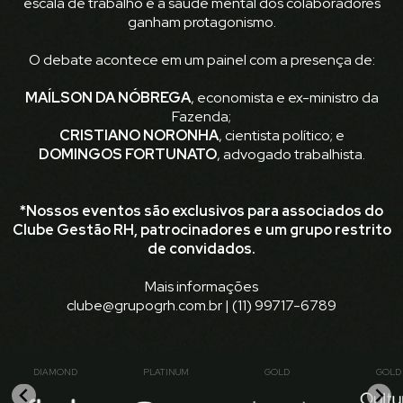
escala de trabalho e a saúde mental dos colaboradores
ganham protagonismo.
O debate acontece em um painel com a presença de:
MAÍLSON DA NÓBREGA
, economista e ex-ministro da
Fazenda;
CRISTIANO NORONHA
, cientista político; e
DOMINGOS FORTUNATO
, advogado trabalhista.
*Nossos eventos são exclusivos para associados do
Clube Gestão RH, patrocinadores e um grupo restrito
de convidados.
Mais informações
clube@grupogrh.com.br | (11) 99717-6789
DIAMOND
PLATINUM
GOLD
GOLD