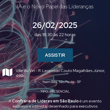
IA e o Novo Papel das Lideranças
26/02/2025
das 18:30 às 22 horas
ASSISTIR
Ville du Vin - R. Leopoldo Couto Magalhães Júnior,
490
Itaim Bibi, São Paulo - SP
TIPO: PRESENCIAL
A
Confraria de Líderes em São Paulo
é um evento
exclusivo e intimista, desenhado para executivos