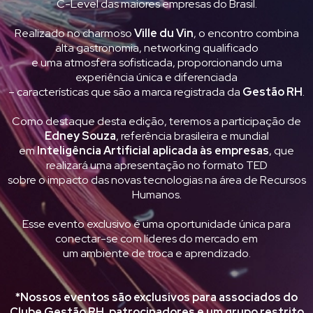
C-Level das maiores empresas do Brasil.
Realizado no charmoso
Ville du Vin
, o encontro combina
alta gastronomia, networking qualificado
e uma atmosfera sofisticada, proporcionando uma
experiência única e diferenciada
– características que são a marca registrada da
Gestão RH
.
Como destaque desta edição, teremos a participação de
Edney Souza
, referência brasileira e mundial
em
Inteligência Artificial aplicada às empresas
, que
realizará uma apresentação no formato TED
sobre o impacto das novas tecnologias na área de Recursos
Humanos.
Esse evento exclusivo é uma oportunidade única para
conectar-se com líderes do mercado em
um ambiente de troca e aprendizado.
*Nossos eventos são exclusivos para associados do
Clube Gestão RH, patrocinadores e um grupo restrito