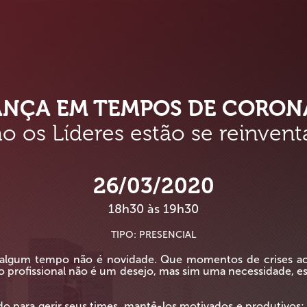
ANÇA EM TEMPOS DE CORON
 os Líderes estão se reinven
26/03/2020
18h30 às 19h30
TIPO: PRESENCIAL
gum tempo não é novidade. Que momentos de crises acon
mo profissional não é um desejo, mas sim uma necessidade
 para gerir seus times, mantê-los motivados e produtivos; t