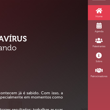
Home
Agenda
AVÍRUS
tando
Palestrantes
Sobre
Patrocinadores
tecem já é sabido. Com isso, a
, especialmente em momentos como
razer resultados; trabalhar as suas