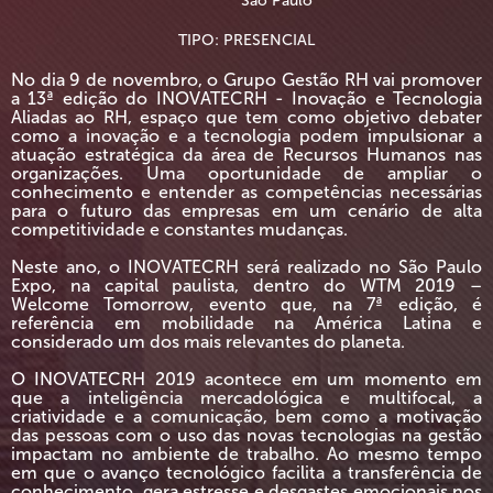
São Paulo
TIPO: PRESENCIAL
No dia 9 de novembro, o Grupo Gestão RH vai promover
a 13ª edição do INOVATECRH - Inovação e Tecnologia
Aliadas ao RH, espaço que tem como objetivo debater
como a inovação e a tecnologia podem impulsionar a
atuação estratégica da área de Recursos Humanos nas
organizações. Uma oportunidade de ampliar o
conhecimento e entender as competências necessárias
para o futuro das empresas em um cenário de alta
competitividade e constantes mudanças.
Neste ano, o INOVATECRH será realizado no São Paulo
Expo, na capital paulista, dentro do WTM 2019 –
Welcome Tomorrow, evento que, na 7ª edição, é
referência em mobilidade na América Latina e
considerado um dos mais relevantes do planeta.
O INOVATECRH 2019 acontece em um momento em
que a inteligência mercadológica e multifocal, a
criatividade e a comunicação, bem como a motivação
das pessoas com o uso das novas tecnologias na gestão
impactam no ambiente de trabalho. Ao mesmo tempo
em que o avanço tecnológico facilita a transferência de
conhecimento, gera estresse e desgastes emocionais nos