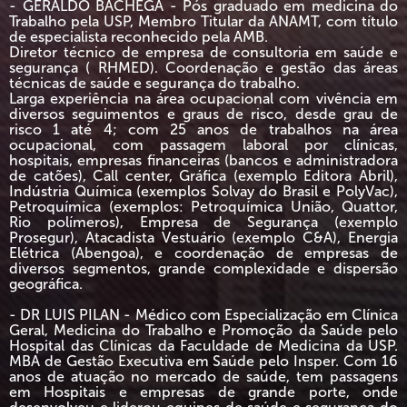
- GERALDO BACHEGA - Pós graduado em medicina do
Trabalho pela USP, Membro Titular da ANAMT, com título
de especialista reconhecido pela AMB.
Diretor técnico de empresa de consultoria em saúde e
segurança ( RHMED). Coordenação e gestão das áreas
técnicas de saúde e segurança do trabalho.
Larga experiência na área ocupacional com vivência em
diversos seguimentos e graus de risco, desde grau de
risco 1 até 4; com 25 anos de trabalhos na área
ocupacional, com passagem laboral por clínicas,
hospitais, empresas financeiras (bancos e administradora
de catões), Call center, Gráfica (exemplo Editora Abril),
Indústria Química (exemplos Solvay do Brasil e PolyVac),
Petroquímica (exemplos: Petroquímica União, Quattor,
Rio polímeros), Empresa de Segurança (exemplo
Prosegur), Atacadista Vestuário (exemplo C&A), Energia
Elétrica (Abengoa), e coordenação de empresas de
diversos segmentos, grande complexidade e dispersão
geográfica.
- DR LUIS PILAN - Médico com Especialização em Clínica
Geral, Medicina do Trabalho e Promoção da Saúde pelo
Hospital das Clínicas da Faculdade de Medicina da USP.
MBA de Gestão Executiva em Saúde pelo Insper. Com 16
anos de atuação no mercado de saúde, tem passagens
em Hospitais e empresas de grande porte, onde