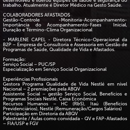
desenvolveu e liderou equipes de saúde e segurança do
trabalho. Atualmente é Diretor Médico na Gesto Saúde.
COLABORADORES AFASTADOS
Gestão-Controle -Monitoria-Acompanhamento-
Importância do Acompanhamento-Fases Inicial,
Duração e Término-Clima Organizacional
- MARLENE CAPEL - Diretora Técnico-Operacional da
B2P – Empresa de Consultoria e Assessoria em Gestão de
Programas de Saúde, Qualidade de Vida e Afastados.
Formação:
Serviço Social – PUC/SP
Especialização em Serviço Social Organizacional
Experiências Profissionais
Gestora Programa Qualidade de Vida Nestlé em nível
Nacional – 2 premiações pela ABQV
Assistente Social – gestão Serviço Social, Benefícios e
Programas Sociais Nestlé, Caixa Econômica
Recursos Humanos – HC (R&S), Itaú (Benefícios
Previdenciários), Nestlé (Remuneração/Cargos Salários)
Participação em Diretoria da ABQV
Palestrante / Aulas como convidada - QV e FAP-Afastados
– FIA/USP e FGV