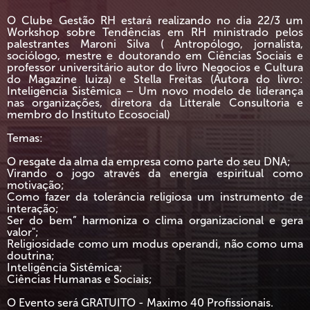
O Clube Gestão RH estará realizando no dia 22/3 um
Workshop sobre Tendências em RH ministrado pelos
palestrantes Maroni Silva ( Antropólogo, jornalista,
sociólogo, mestre e doutorando em Ciências Sociais e
professor universitário autor do livro Negocios e Cultura
do Magazine luiza) e Stella Freitas (Autora do livro:
Inteligência Sistêmica – Um novo modelo de liderança
nas organizações, diretora da Litterale Consultoria e
membro do Instituto Ecosocial)
Temas:
O resgate da alma da empresa como parte do seu DNA;
Virando o jogo através da energia espiritual como
motivação;
Como fazer da tolerância religiosa um instrumento de
interação;
Ser do bem” harmoniza o clima organizacional e gera
valor";
Religiosidade como um modus operandi, não como uma
doutrina;
Inteligência Sistêmica;
Ciências Humanas e Sociais;
O Evento será GRATUITO - Maximo 40 Profissionais.