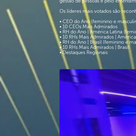
gestão de pessoas e pelo entendim
Os líderes mais votados são recon
• CEO do Ano (feminino e masculi
• 10 CEOs Mais Admirados
• RH do Ano | América Latina (femi
• 10 RHs Mais Admirados | América
• RH do Ano | Brasil (feminino e ma
• 10 RHs Mais Admirados | Brasil
• Destaques Regionais