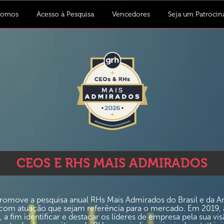
Somos
Acesso à Pesquisa
Vencedores
Seja um Patrocin
CEOS E RHS MAIS ADMIRADOS
move a pesquisa anual RHs Mais Admirados do Brasil e da Amé
m atuação que sejam referência para o mercado. Em 2019, a 
 fim identificar e destacar os líderes de empresa pela sua vis