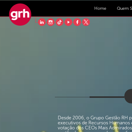
Home
Quem 
Desde 2006, o Grupo Gestão RH pro
executivos de Recursos Humanos co
votação dos CEOs Mais Admirados, a