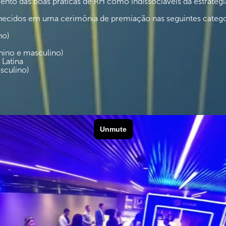
ento das boas práticas de RH como indissociáveis da estratégi
hecidos em uma cerimônia de premiação nas seguintes catego
no)
nino e masculino)
 Latina
sculino)